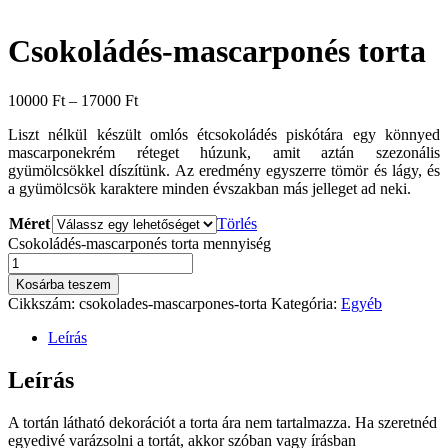
Csokoládés-mascarponés torta
10000
Ft
–
17000
Ft
Liszt nélkül készült omlós étcsokoládés piskótára egy könnyed
mascarponekrém réteget húzunk, amit aztán szezonális
gyümölcsökkel díszítünk. Az eredmény egyszerre tömör és lágy, és
a gyümölcsök karaktere minden évszakban más jelleget ad neki.
Méret
Törlés
Csokoládés-mascarponés torta mennyiség
Kosárba teszem
Cikkszám:
csokolades-mascarpones-torta
Kategória:
Egyéb
Leírás
Leírás
A tortán látható dekorációt a torta ára nem tartalmazza. Ha szeretnéd
egyedivé varázsolni a tortát, akkor szóban vagy írásban