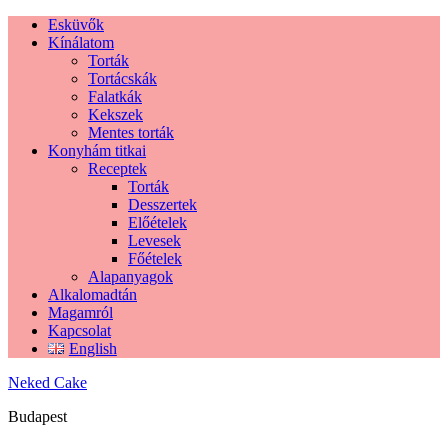
Esküvők
Kínálatom
Torták
Tortácskák
Falatkák
Kekszek
Mentes torták
Konyhám titkai
Receptek
Torták
Desszertek
Előételek
Levesek
Főételek
Alapanyagok
Alkalomadtán
Magamról
Kapcsolat
English
Neked Cake
Budapest