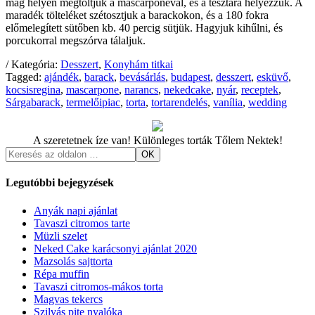
mag helyén megtöltjük a mascarponéval, és a tésztára helyezzük. A
maradék tölteléket szétosztjuk a barackokon, és a 180 fokra
előmelegített sütőben kb. 40 percig sütjük. Hagyjuk kihűlni, és
porcukorral megszórva tálaljuk.
/ Kategória:
Desszert
,
Konyhám titkai
Tagged:
ajándék
,
barack
,
bevásárlás
,
budapest
,
desszert
,
esküvő
,
kocsisregina
,
mascarpone
,
narancs
,
nekedcake
,
nyár
,
receptek
,
Sárgabarack
,
termelőipiac
,
torta
,
tortarendelés
,
vanília
,
wedding
A szeretetnek íze van! Különleges torták Tőlem Nektek!
Legutóbbi bejegyzések
Anyák napi ajánlat
Tavaszi citromos tarte
Müzli szelet
Neked Cake karácsonyi ajánlat 2020
Mazsolás sajttorta
Répa muffin
Tavaszi citromos-mákos torta
Magvas tekercs
Szilvás pite nyalóka