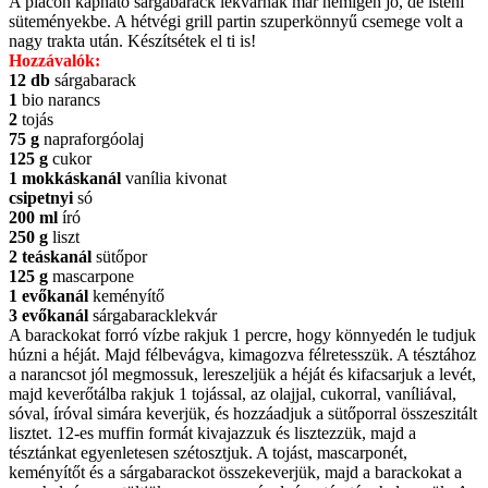
A piacon kapható sárgabarack lekvárnak már nemigen jó, de isteni
süteményekbe. A hétvégi grill partin szuperkönnyű csemege volt a
nagy trakta után. Készítsétek el ti is!
Hozzávalók:
12 db
sárgabarack
1
bio narancs
2
tojás
75 g
napraforgóolaj
125 g
cukor
1 mokkáskanál
vanília kivonat
csipetnyi
só
200 ml
író
250 g
liszt
2 teáskanál
sütőpor
125 g
mascarpone
1 evőkanál
keményítő
3 evőkanál
sárgabaracklekvár
A barackokat forró vízbe rakjuk 1 percre, hogy könnyedén le tudjuk
húzni a héját. Majd félbevágva, kimagozva félretesszük. A tésztához
a narancsot jól megmossuk, lereszeljük a héját és kifacsarjuk a levét,
majd keverőtálba rakjuk 1 tojással, az olajjal, cukorral, vaníliával,
sóval, íróval simára keverjük, és hozzáadjuk a sütőporral összeszitált
lisztet. 12-es muffin formát kivajazzuk és lisztezzük, majd a
tésztánkat egyenletesen szétosztjuk. A tojást, mascarponét,
keményítőt és a sárgabarackot összekeverjük, majd a barackokat a