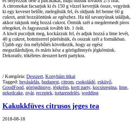
és helyezzük bele a pálcikákat, majd hűtsük további 2-3 órát.
A citromokat facsarjuk ki és 150 g vízzel keverjük össze, vegyünk
ki egy keveset belőle, melegítsük fel, és oldjunk fel benne 60 g
cukrot, amit hozzáöntünk az egészhez. Ha túl savanyúnak találjuk,
akkor rakjunk még hozzá cukrot. Öntsük szét a megdermedt piros
rétegeket, és fagyasszuk tovább kb. 1 órát.
A kiwit pucoljuk meg, kockázzuk fel, és adjuk hozzá a lime levét,
40 g cukrot, botmixerrel pürésítsük, és osszuk szét a formákban.
Újabb egy óra mélyhűtés következik, hogy az egész
megszilárduljon, és máris kész a görögdinnyés jégkémünk.
Dekoratív, tökéletes desszert kerti partykra.
/ Kategória:
Desszert
,
Konyhám titkai
Tagged:
bevásárlás
,
budapest
,
citrom
,
csokoládé
,
esküvő
,
GoodFood
,
görögdinnye
,
jégkrém
,
kerti party
,
kocsisregina
,
lime
,
nekedcake
,
nyár
,
receptek
,
tortarendelés
,
wedding
Kakukkfüves citrusos jeges tea
2018-08-18