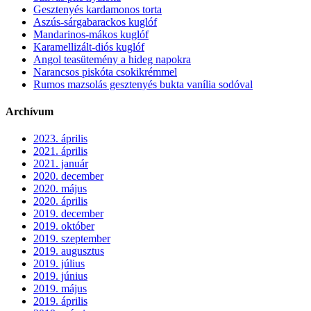
Gesztenyés kardamonos torta
Aszús-sárgabarackos kuglóf
Mandarinos-mákos kuglóf
Karamellizált-diós kuglóf
Angol teasütemény a hideg napokra
Narancsos piskóta csokikrémmel
Rumos mazsolás gesztenyés bukta vanília sodóval
Archívum
2023. április
2021. április
2021. január
2020. december
2020. május
2020. április
2019. december
2019. október
2019. szeptember
2019. augusztus
2019. július
2019. június
2019. május
2019. április