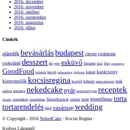
2016. december
2016. november
2016. október
2016. szeptember
2016. augusztus
2016. július
Címkék
budapest
bevásárlás
ajándék
citrom
csokitorta
desszert
esküvő
csokoládé
farsang
dió
eper
füge
fánk
gesztenye
GoodFood
karácsony
kakaó
húsvét
hólabda
juharszirup
jégkrém
kocsisregina
kistermelők
kuglóf
kókusz
mascarpone
mák
nekedcake
receptek
nyár
málna
narancs
petrezselyem
torta
termelőipiac
Sárgabarack
tarte
szimplakert
szimplapiac
sütőtök
Szeder
tortarendelés
wedding
vasárnap
túró
© Copyright - 2016
NekedCake
· Kocsis Regina ·
Kedves Látogató!