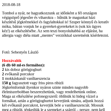
2018-08-18
Tombol a nyár, ne hagyatkozzunk az időnként a fél országon
végigsöprő jégesőre és viharokra – hűtsük le magunkat házi
készítésű jégkrémekkel és fagylaltokkal is! Szuper könnyű és kreatív
móka, bátran vonjuk be a gyereket-gyerekeket is (sok kis ügyes
kéz!) az elkészítésébe. Az sem teszi bonyolultabbá az eljárást, ha
allergia vagy diéta miatt „mentes” verziókkal szeretnénk kísérletezni.
Fotó: Sebestyén László
Hozzávalók
(6 db 60 ml-es formához):
2
kis doboz görögjoghurt
2
evőkanál porcukor
1
mokkáskanál vaníliaeszencia
150 g
fagyasztott vagy friss piros ribizli
Jégkrémformát ilyenkor nyáron szinte minden nagyobb
élelmiszerboltban beszerezhetünk, vagy rendelhetünk online.
Maga az elkészítése pofonegyszerű: öblítsük ki hideg vízzel a
formákat, aztán a görögjoghurtot keverjünk simára, adjunk hozzá
két evőkanál porcukrot, keverjük bele a vaníliaeszenciát. Mossuk
meg a ribizlit, tépkedjük le a szemeket a szárról – persze, nem kell