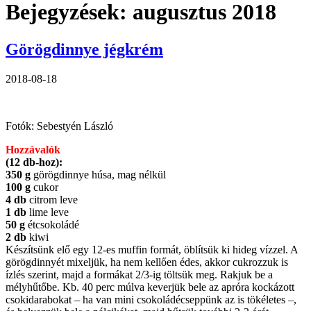
Bejegyzések: augusztus 2018
Görögdinnye jégkrém
2018-08-18
Fotók: Sebestyén László
Hozzávalók
(12 db-hoz):
350 g
görögdinnye húsa, mag nélkül
100 g
cukor
4 db
citrom leve
1 db
lime leve
50 g
étcsokoládé
2 db
kiwi
Készítsünk elő egy 12-es muffin formát, öblítsük ki hideg vízzel. A
görögdinnyét mixeljük, ha nem kellően édes, akkor cukrozzuk is
ízlés szerint, majd a formákat 2/3-ig töltsük meg. Rakjuk be a
mélyhűtőbe. Kb. 40 perc múlva keverjük bele az apróra kockázott
csokidarabokat – ha van mini csokoládécseppünk az is tökéletes –,