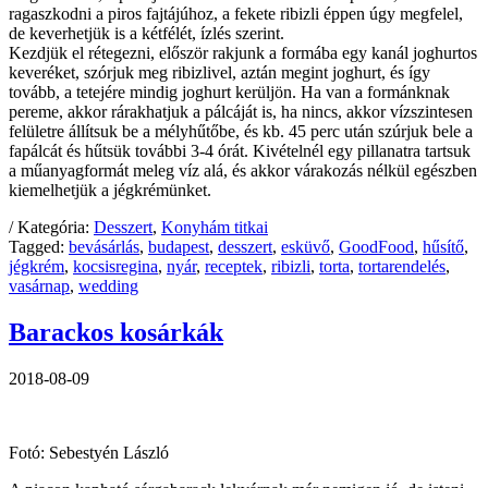
ragaszkodni a piros fajtájúhoz, a fekete ribizli éppen úgy megfelel,
de keverhetjük is a kétfélét, ízlés szerint.
Kezdjük el rétegezni, először rakjunk a formába egy kanál joghurtos
keveréket, szórjuk meg ribizlivel, aztán megint joghurt, és így
tovább, a tetejére mindig joghurt kerüljön. Ha van a formánknak
pereme, akkor rárakhatjuk a pálcáját is, ha nincs, akkor vízszintesen
felületre állítsuk be a mélyhűtőbe, és kb. 45 perc után szúrjuk bele a
fapálcát és hűtsük további 3-4 órát. Kivételnél egy pillanatra tartsuk
a műanyagformát meleg víz alá, és akkor várakozás nélkül egészben
kiemelhetjük a jégkrémünket.
/ Kategória:
Desszert
,
Konyhám titkai
Tagged:
bevásárlás
,
budapest
,
desszert
,
esküvő
,
GoodFood
,
hűsítő
,
jégkrém
,
kocsisregina
,
nyár
,
receptek
,
ribizli
,
torta
,
tortarendelés
,
vasárnap
,
wedding
Barackos kosárkák
2018-08-09
Fotó: Sebestyén László