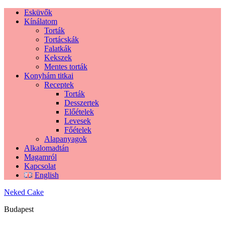
Esküvők
Kínálatom
Torták
Tortácskák
Falatkák
Kekszek
Mentes torták
Konyhám titkai
Receptek
Torták
Desszertek
Előételek
Levesek
Főételek
Alapanyagok
Alkalomadtán
Magamról
Kapcsolat
English
Neked Cake
Budapest