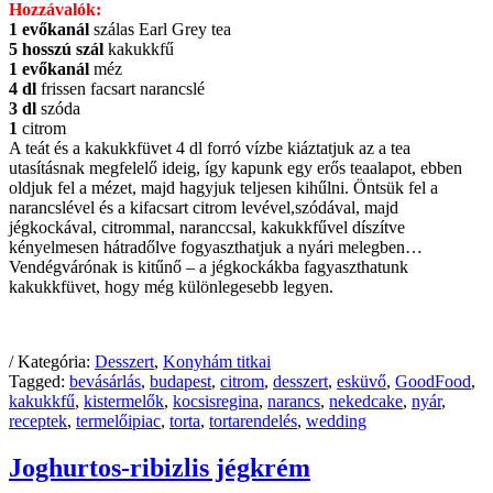
Hozzávalók:
1 evőkanál
szálas Earl Grey tea
5 hosszú szál
kakukkfű
1 evőkanál
méz
4 dl
frissen facsart narancslé
3 dl
szóda
1
citrom
A teát és a kakukkfüvet 4 dl forró vízbe kiáztatjuk az a tea
utasításnak megfelelő ideig, így kapunk egy erős teaalapot, ebben
oldjuk fel a mézet, majd hagyjuk teljesen kihűlni. Öntsük fel a
narancslével és a kifacsart citrom levével,szódával, majd
jégkockával, citrommal, naranccsal, kakukkfűvel díszítve
kényelmesen hátradőlve fogyaszthatjuk a nyári melegben…
Vendégvárónak is kitűnő – a jégkockákba fagyaszthatunk
kakukkfüvet, hogy még különlegesebb legyen.
/ Kategória:
Desszert
,
Konyhám titkai
Tagged:
bevásárlás
,
budapest
,
citrom
,
desszert
,
esküvő
,
GoodFood
,
kakukkfű
,
kistermelők
,
kocsisregina
,
narancs
,
nekedcake
,
nyár
,
receptek
,
termelőipiac
,
torta
,
tortarendelés
,
wedding
Joghurtos-ribizlis jégkrém